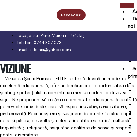
Skip
to
A
Facebook
content
D
noi
Locație: str. Aurel Vlaicu nr. 54, Iași
Telefon: 0744.307.073
Email: eliteiasi@yahoo.com
VIZIUNE
Ș
prim
Viziunea Școlii Primare „ELITE” este să devină un model de
excelență educațională, oferind fiecărui copil oportunitatea de a-
și atinge potențialul maxim într-un mediu modern, incluziv și
sigur. Ne propunem să creăm o comunitate educațională centrată
pe nevoile individuale, care să inspire
inovație, creativitate și
performanță
. Recunoaștem și susținem drepturile fiecărui copil
de a-și păstra, dezvolta și celebra identitatea etnică, culturală,
lingvistică și religioasă, asigurând egalitate de șanse și respect
pentru diversitate.