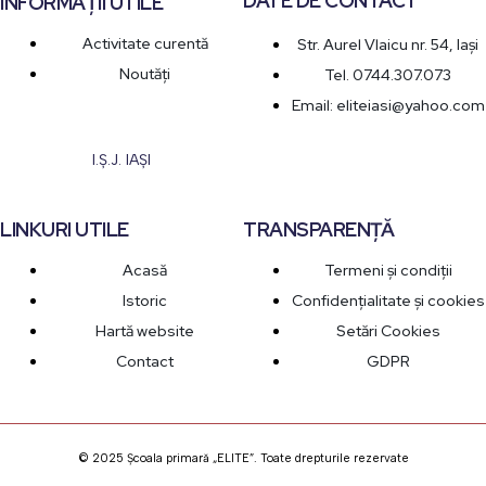
DATE DE CONTACT
INFORMAȚII UTILE
Activitate curentă
Str. Aurel Vlaicu nr. 54, Iași
Noutăți
Tel. 0744.307.073
Email: eliteiasi@yahoo.com
I.Ș.J. IAȘI
LINKURI UTILE
TRANSPARENȚĂ
Acasă
Termeni și condiții
Istoric
Confidențialitate și cookies
Hartă website
Setări Cookies
Contact
GDPR
© 2025 Școala primară „ELITE”. Toate drepturile rezervate