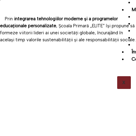
M
Prin
integrarea tehnologiilor moderne și a programelor
educaționale personalizate
, Școala Primară „ELITE” își propune să
formeze viitorii lideri ai unei societăți globale, încurajând în
același timp valorile sustenabilității și ale responsabilității sociale.
În
C
X