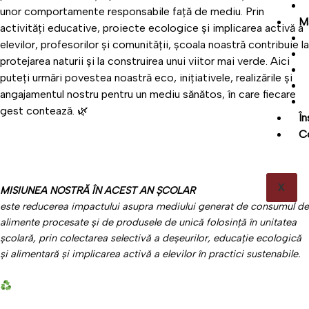
unor comportamente responsabile față de mediu. Prin
M
activități educative, proiecte ecologice și implicarea activă a
elevilor, profesorilor și comunității, școala noastră contribuie la
protejarea naturii și la construirea unui viitor mai verde. Aici
puteți urmări povestea noastră eco, inițiativele, realizările și
angajamentul nostru pentru un mediu sănătos, în care fiecare
gest contează. 🌿
În
C
X
MISIUNEA NOSTRĂ ÎN ACEST AN ȘCOLAR
este reducerea impactului asupra mediului generat de consumul de
alimente procesate și de produsele de unică folosință în unitatea
școlară, prin colectarea selectivă a deșeurilor, educație ecologică
și alimentară și implicarea activă a elevilor în practici sustenabile.