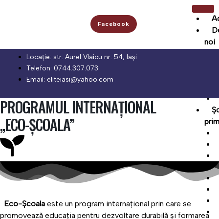
Skip
to
A
Facebook
content
D
noi
Locație: str. Aurel Vlaicu nr. 54, Iași
Telefon: 0744.307.073
Email: eliteiasi@yahoo.com
PROGRAMUL INTERNAȚIONAL
Ș
,,ECO-ȘCOALA”
prim
Eco-Școala
este un program internațional prin care se
promovează educația pentru dezvoltare durabilă și formarea