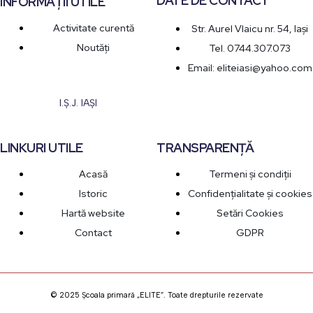
DATE DE CONTACT
INFORMAȚII UTILE
Activitate curentă
Str. Aurel Vlaicu nr. 54, Iași
Noutăți
Tel. 0744.307.073
Email: eliteiasi@yahoo.com
I.Ș.J. IAȘI
LINKURI UTILE
TRANSPARENȚĂ
Acasă
Termeni și condiții
Istoric
Confidențialitate și cookies
Hartă website
Setări Cookies
Contact
GDPR
© 2025 Școala primară „ELITE”. Toate drepturile rezervate