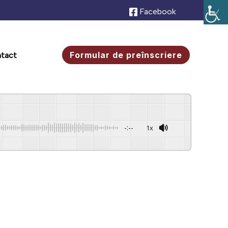
Facebook
Formular de preînscriere
tact
-:--
1x
Powered By
GSpeech