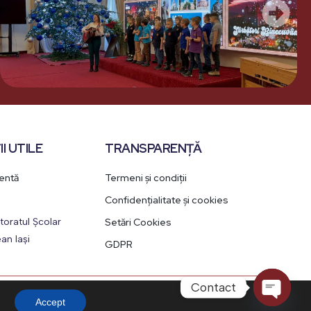
I UTILE
TRANSPARENȚĂ
rentă
Termeni și condiții
Confidențialitate și cookies
toratul Școlar
Setări Cookies
an Iași
GDPR
Selectați și
ascultați
Contact
Accept