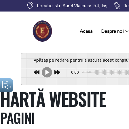
Skip
Locație: str. Aurel Vlaicu nr. 54, Iași
Te
to
content
Acasă
Despre noi
Apăsați pe redare pentru a asculta acest conținu
0:00
HARTĂ WEBSITE
PAGINI