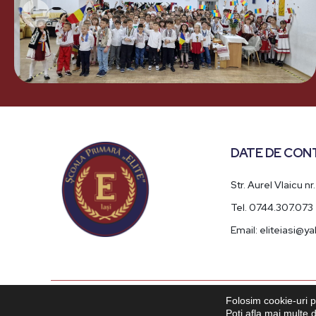
DATE DE CON
Str. Aurel Vlaicu nr.
Tel. 0744.307.073
Email: eliteiasi@
Folosim cookie-uri p
Poți afla mai multe 