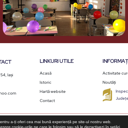
LINKURI UTILE
INFORMAȚI
TACT
Acasă
Activitate cu
 54, Iași
Istoric
Noutăți
Hartă website
Inspec
yahoo.com
Județe
Contact
© 2025 Școala primară „ELITE”. Toate drepturile rezervate
entru a-ți oferi cea mai bună experiență pe site-ul nostru web.
despre cookie-urile pe care le folosim sau să le dezactivezi în
setări
.