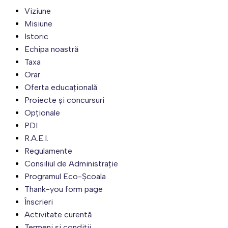
Viziune
Misiune
Istoric
Echipa noastră
Taxa
Orar
Oferta educațională
Proiecte și concursuri
Opționale
PDI
R.A.E.I.
Regulamente
Consiliul de Administrație
Programul Eco-Școala
Thank-you form page
Înscrieri
Activitate curentă
Termeni și condiții