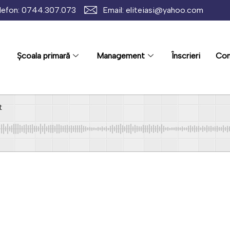
lefon: 0744.307.073
Email: eliteiasi@yahoo.com
Școala primară
Management
Înscrieri
Con
t