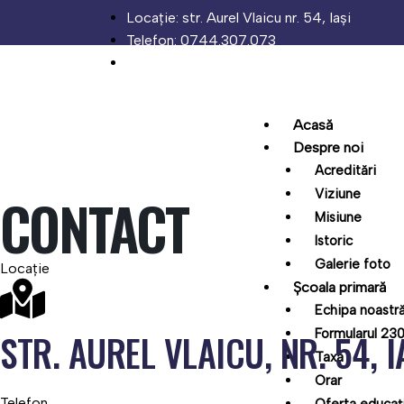
Skip
Locație: str. Aurel Vlaicu nr. 54, Iași
to
Telefon: 0744.307.073
content
Email: eliteiasi@yahoo.com
Acasă
Despre noi
Acreditări
Viziune
CONTACT
Misiune
Istoric
Galerie foto
Locație
Școala primară
Echipa noastr
STR. AUREL VLAICU, NR. 54, I
Formularul 23
Taxa
Orar
Telefon