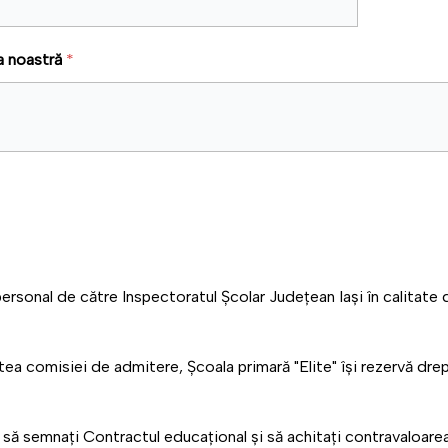
la noastră
*
 personal de către Inspectoratul Școlar Județean Iași în calitate
rtea comisiei de admitere, Școala primară "Elite" își rezervă drept
bui să semnați Contractul educațional și să achitați contravaloarea