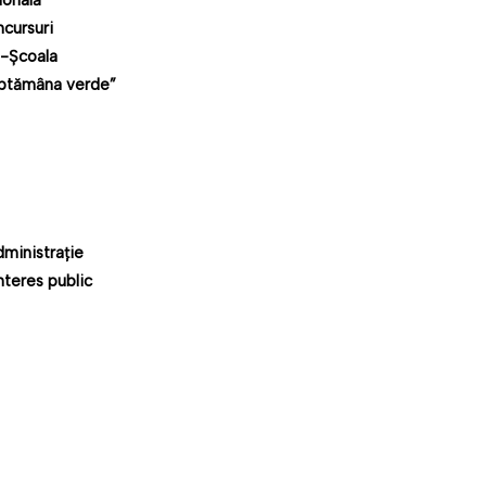
ională
ncursuri
-Școala
ăptămâna verde”
dministrație
nteres public