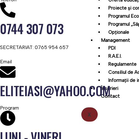
Oferta educaț
Proiecte și co
Programul Eco
0744 307 073
Programul „S
Opționale
Management
SECRETARIAT: 0765 954 657
PDI
R.A.E.I.
Email
Regulamente
Consiliul de A
Informații de i
ELITEIASI@YAHOO.COM
Înscrieri
Contact
Program
X
LUNI - VINERI